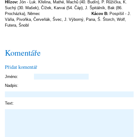
Hlízov:
Jón - Luk. Křelina, Mathé, Machů (40. Budín), P. Růžička, K.
Suchý (30. Mašek), Čížek, Karvai (54. Čáp), J. Špitálník, Bak (86.
Procházka), Němec
Kácov B:
Pospíšil - J.
Váňa, Pivoňka, Červeňák, Švec, J. Výborný, Pana, Š. Štorch, Wolf,
Futera, Šnobl
Komentáře
Přidat komentář
Jméno:
Nadpis:
Text: