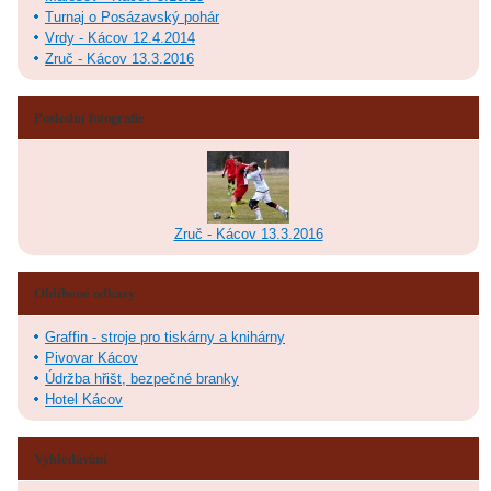
Turnaj o Posázavský pohár
Vrdy - Kácov 12.4.2014
Zruč - Kácov 13.3.2016
Poslední fotografie
Zruč - Kácov 13.3.2016
Oblíbené odkazy
Graffin - stroje pro tiskárny a knihárny
Pivovar Kácov
Údržba hřišt, bezpečné branky
Hotel Kácov
Vyhledávání