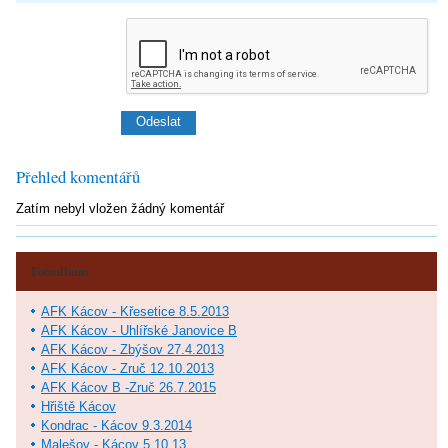
Přehled komentářů
Zatím nebyl vložen žádný komentář
Fotoalbum
AFK Kácov - Křesetice 8.5.2013
AFK Kácov - Uhlířské Janovice B
AFK Kácov - Zbýšov 27.4.2013
AFK Kácov - Zruč 12.10.2013
AFK Kácov B -Zruč 26.7.2015
Hřiště Kácov
Kondrac - Kácov 9.3.2014
Malešov - Kácov 5.10.13