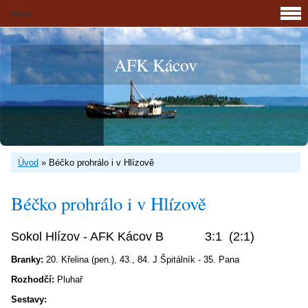
Menu
AFK Kácov
Úvod
»
Béčko prohrálo i v Hlízově
Béčko prohrálo i v Hlízově
Sokol Hlízov - AFK Kácov B 3:1 (2:1)
Branky:
20. Křelina (pen.), 43., 84. J Špitálník - 35. Pana
Rozhodčí:
Pluhař
Sestavy: