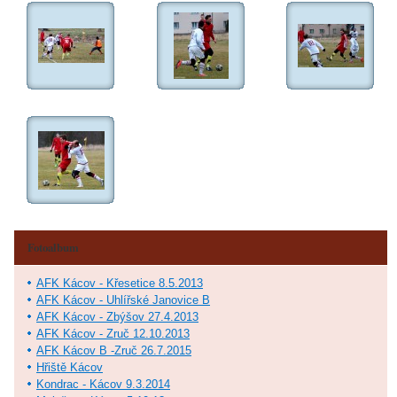
Fotoalbum
AFK Kácov - Křesetice 8.5.2013
AFK Kácov - Uhlířské Janovice B
AFK Kácov - Zbýšov 27.4.2013
AFK Kácov - Zruč 12.10.2013
AFK Kácov B -Zruč 26.7.2015
Hřiště Kácov
Kondrac - Kácov 9.3.2014