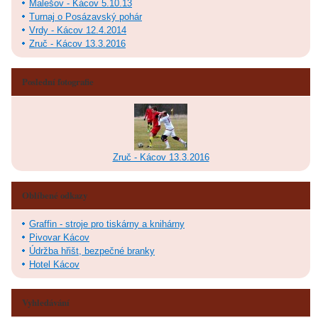
Malešov - Kácov 5.10.13
Turnaj o Posázavský pohár
Vrdy - Kácov 12.4.2014
Zruč - Kácov 13.3.2016
Poslední fotografie
Zruč - Kácov 13.3.2016
Oblíbené odkazy
Graffin - stroje pro tiskárny a knihárny
Pivovar Kácov
Údržba hřišt, bezpečné branky
Hotel Kácov
Vyhledávání