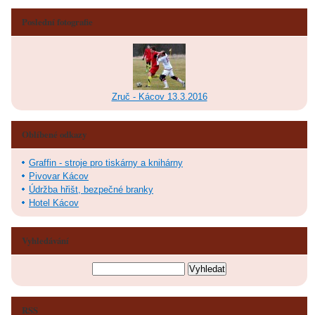
Poslední fotografie
Zruč - Kácov 13.3.2016
Oblíbené odkazy
Graffin - stroje pro tiskárny a knihárny
Pivovar Kácov
Údržba hřišt, bezpečné branky
Hotel Kácov
Vyhledávání
RSS