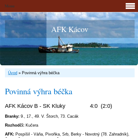
Menu
AFK Kácov
Úvod
»
Povinná výhra béčka
Povinná výhra béčka
AFK Kácov B - SK Kluky 4:0 (2:0)
Branky:
9., 17., 49. V. Štorch, 73. Cacák
Rozhodčí:
Kučera
AFK:
Pospíšil - Váňa, Pivoňka, Srb, Berky - Novotný (78. Zahradník),