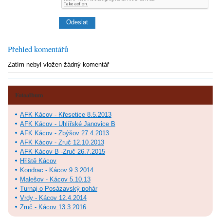
Přehled komentářů
Zatím nebyl vložen žádný komentář
Fotoalbum
AFK Kácov - Křesetice 8.5.2013
AFK Kácov - Uhlířské Janovice B
AFK Kácov - Zbýšov 27.4.2013
AFK Kácov - Zruč 12.10.2013
AFK Kácov B -Zruč 26.7.2015
Hřiště Kácov
Kondrac - Kácov 9.3.2014
Malešov - Kácov 5.10.13
Turnaj o Posázavský pohár
Vrdy - Kácov 12.4.2014
Zruč - Kácov 13.3.2016