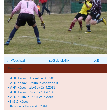
← Předchozí
Zpět do složky
Další →
Fotoalbum
AFK Kácov - Křesetice 8.5.2013
AFK Kácov - Uhlířské Janovice B
AFK Kácov - Zbýšov 27.4.2013
AFK Kácov - Zruč 12.10.2013
AFK Kácov B -Zruč 26.7.2015
Hřiště Kácov
Kondrac - Kácov 9.3.2014