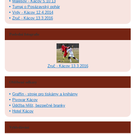
Malešov - Kácov 5.10.13
Turnaj o Posázavský pohár
Vrdy - Kácov 12.4.2014
Zruč - Kácov 13.3.2016
Poslední fotografie
Zruč - Kácov 13.3.2016
Oblíbené odkazy
Graffin - stroje pro tiskárny a knihárny
Pivovar Kácov
Údržba hřišt, bezpečné branky
Hotel Kácov
Vyhledávání