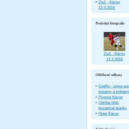
Zruč - Kácov
13.3.2016
Poslední fotografie
Zruč - Kácov
13.3.2016
Oblíbené odkazy
Graffin - stroje pro
tiskárny a knihárn
Pivovar Kácov
Údržba hřišt,
bezpečné branky
Hotel Kácov