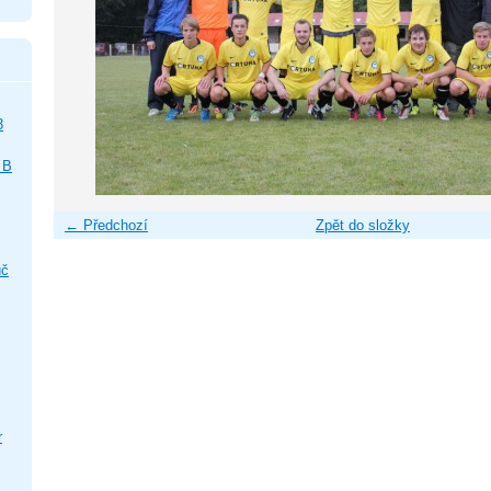
3
 B
← Předchozí
Zpět do složky
uč
r