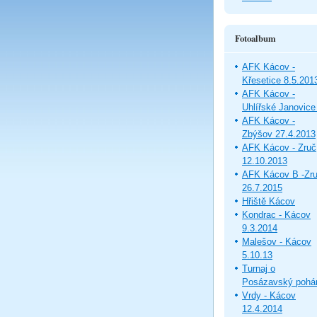
Fotoalbum
AFK Kácov -
Křesetice 8.5.201
AFK Kácov -
Uhlířské Janovice
AFK Kácov -
Zbýšov 27.4.2013
AFK Kácov - Zruč
12.10.2013
AFK Kácov B -Zr
26.7.2015
Hřiště Kácov
Kondrac - Kácov
9.3.2014
Malešov - Kácov
5.10.13
Turnaj o
Posázavský pohá
Vrdy - Kácov
12.4.2014