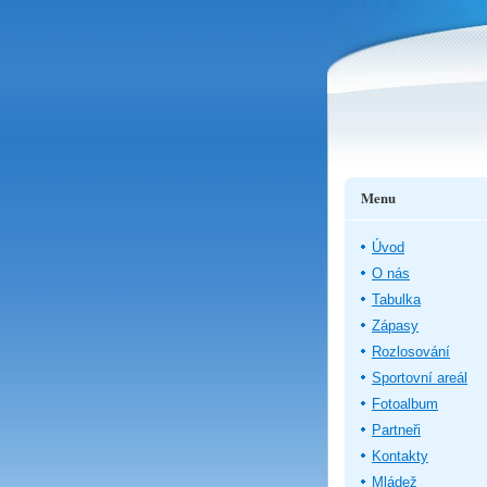
Menu
Úvod
O nás
Tabulka
Zápasy
Rozlosování
Sportovní areál
Fotoalbum
Partneři
Kontakty
Mládež