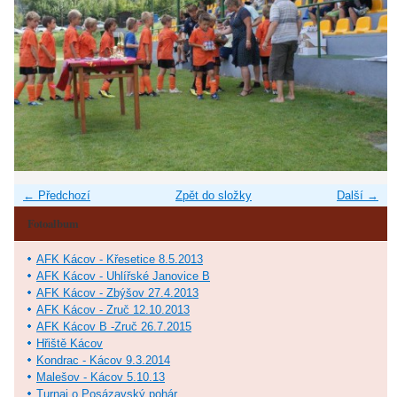
← Předchozí
Zpět do složky
Další →
Fotoalbum
AFK Kácov - Křesetice 8.5.2013
AFK Kácov - Uhlířské Janovice B
AFK Kácov - Zbýšov 27.4.2013
AFK Kácov - Zruč 12.10.2013
AFK Kácov B -Zruč 26.7.2015
Hřiště Kácov
Kondrac - Kácov 9.3.2014
Malešov - Kácov 5.10.13
Turnaj o Posázavský pohár