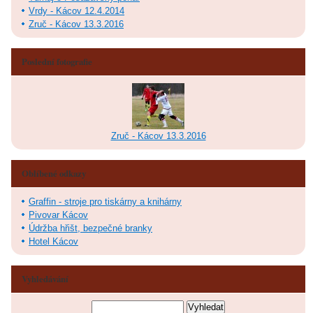
Vrdy - Kácov 12.4.2014
Zruč - Kácov 13.3.2016
Poslední fotografie
Zruč - Kácov 13.3.2016
Oblíbené odkazy
Graffin - stroje pro tiskárny a knihárny
Pivovar Kácov
Údržba hřišt, bezpečné branky
Hotel Kácov
Vyhledávání