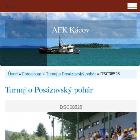
Menu
AFK Kácov
Úvod
»
Fotoalbum
»
Turnaj o Posázavský pohár
»
DSC08528
Turnaj o Posázavský pohár
DSC08528